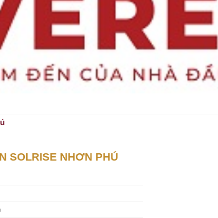
hú
N SOLRISE NHƠN PHÚ
h