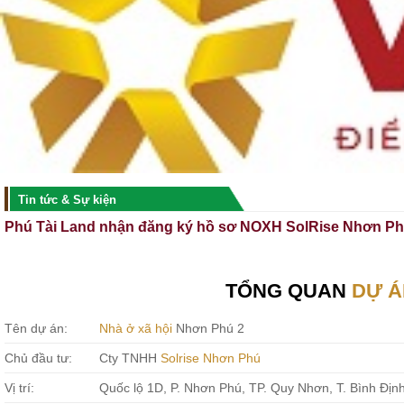
Tin tức & Sự kiện
Phú Tài Land nhận đăng ký hồ sơ NOXH SolRise Nhơn P
TỔNG QUAN
DỰ Á
Tên dự án:
Nhà ở xã hội
Nhơn Phú 2
Chủ đầu tư:
Cty TNHH
Solrise Nhơn Phú
Vị trí:
Quốc lộ 1D, P. Nhơn Phú, TP. Quy Nhơn, T. Bình Địn