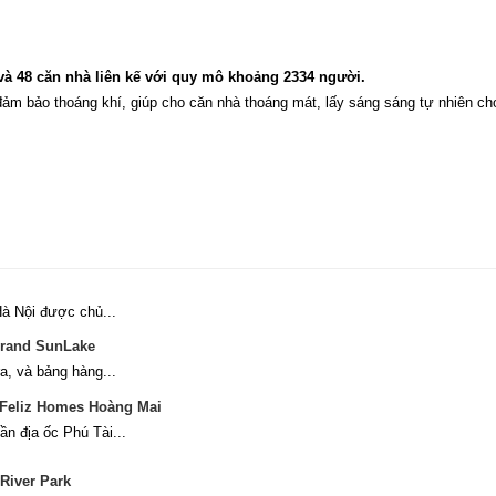
à 48 căn nhà liên kế với quy mô khoảng 2334 người.
đảm bảo thoáng khí, giúp cho căn nhà thoáng mát, lấy sáng sáng tự nhiên ch
Hà Nội được chủ...
 Grand SunLake
a, và bảng hàng...
n Feliz Homes Hoàng Mai
n địa ốc Phú Tài...
River Park