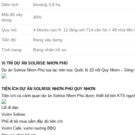
Diện tích:
khoảng 3,8 ha
Mật độ xây
40%
dựng:
Quy mô:
4 blocks cao 9- 12 tầng với 714 căn hộ + 48 nhà liền
Tiến độ:
Đang xây dựng
Tình trạng:
Đang nhận hồ sơ
VỊ TRÍ DỰ ÁN SOLRISE NHƠN PHÚ
Dự án Solrise Nhơn Phú tọa lạc trên trục Quốc lộ 1D nối Quy Nhơn – Sôn
TIỆN ÍCH DỰ ÁN SOLRISE NHƠN PHÚ QUY NHƠN
Tiện ích và cảnh quan dự án Solrise Nhơn Phú được thiết kế bởi KTS ngườ
Lối đi dạo
Vườn Solrise
Phố đi bộ mua sắm đầy đủ tiện ích
Vườn Café, vườn nướng BBQ