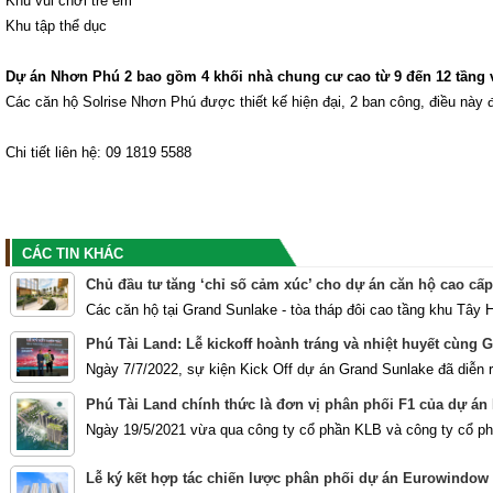
Khu vui chơi trẻ em
Khu tập thể dục
Dự án Nhơn Phú 2 bao gồm 4 khối nhà chung cư cao từ 9 đến 12 tầng v
Các căn hộ Solrise Nhơn Phú được thiết kế hiện đại, 2 ban công, điều này 
Chi tiết liên hệ: 09 1819 5588
CÁC TIN KHÁC
Chủ đầu tư tăng ‘chỉ số cảm xúc’ cho dự án căn hộ cao cấp
Các căn hộ tại Grand Sunlake - tòa tháp đôi cao tầng khu Tây 
Phú Tài Land: Lễ kickoff hoành tráng và nhiệt huyết cùng
Ngày 7/7/2022, sự kiện Kick Off dự án Grand Sunlake đã diễn r
Phú Tài Land chính thức là đơn vị phân phối F1 của dự á
Ngày 19/5/2021 vừa qua công ty cổ phần KLB và công ty cổ phầ
Lễ ký kết hợp tác chiến lược phân phối dự án Eurowindow 