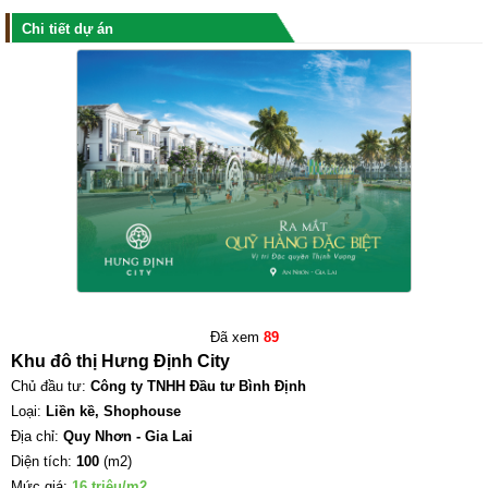
Chi tiết dự án
Đã xem
89
Khu đô thị Hưng Định City
Chủ đầu tư:
Công ty TNHH Đầu tư Bình Định
Loại:
Liền kề, Shophouse
Địa chỉ:
Quy Nhơn - Gia Lai
Diện tích:
100
(m2)
Mức giá:
16
triệu/m2